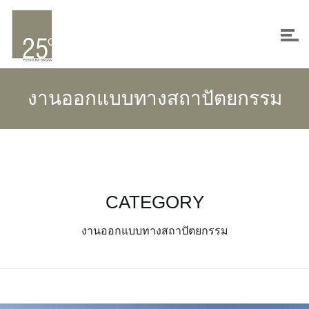
งานออกแบบทางสถาปัตยกรรม
CATEGORY
งานออกแบบทางสถาปัตยกรรม